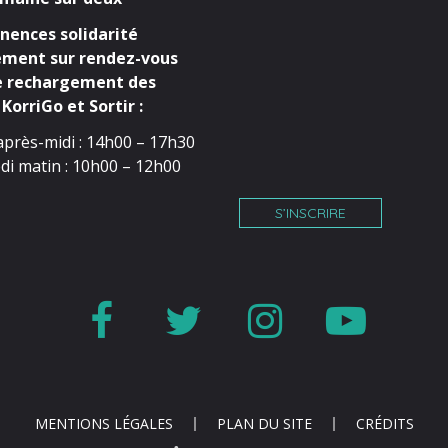
ences solidarité
ment sur rendez-vous
e rechargement des
KorriGo et Sortir :
après-midi : 14h00 – 17h30
di matin : 10h00 – 12h00
S’INSCRIRE
Lien
Lien
Lien
Lien
vers
vers
vers
vers
le
le
le
la
compte
compte
compte
cha
MENTIONS LÉGALES
PLAN DU SITE
CRÉDITS