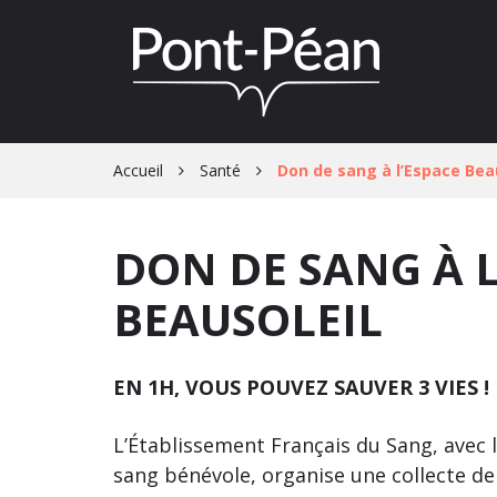
Gestion des traceurs
Accueil
Santé
Don de sang à l’Espace Bea
DON DE SANG À L
BEAUSOLEIL
EN 1H, VOUS POUVEZ SAUVER 3 VIES !
L’Établissement Français du Sang, avec l
sang bénévole, organise une collecte de