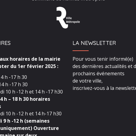
IRES
LA NEWSLETTER
ux horaires de la mairie
Pour vous tenir informé(e)
ter du 1er février 2025 :
des dernières actualités et 
prochains événements
4 h -17 h 30
de votre ville,
4 h -17 h 30
inscrivez-vous à la newslette
i 10 h -12 h et 14 h -17 h30
4 h – 18 h 30 horaires
s
i 10 h -12 h et 14 h-17 h30
 9 h -12 h (semaines
 uniquement) Ouverture
maine sur deux