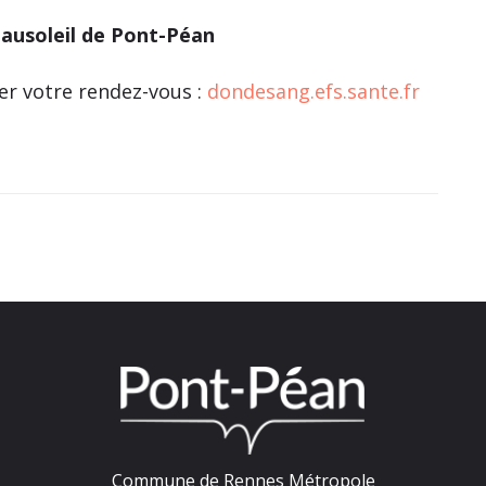
eausoleil de Pont-Péan
er votre rendez-vous :
dondesang.efs.sante.fr
Commune de Rennes Métropole