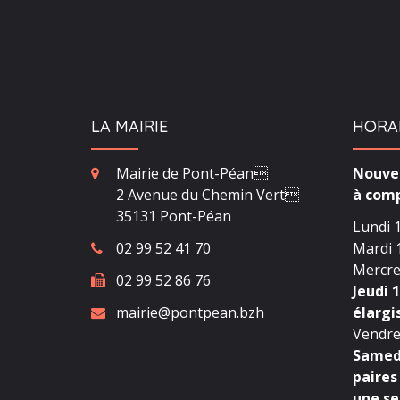
LA MAIRIE
HORA
Mairie de Pont-Péan
Nouvea
2 Avenue du Chemin Vert
à comp
35131 Pont-Péan
Lundi 1
02 99 52 41 70
Mardi 1
Mercred
02 99 52 86 76
Jeudi 1
mairie@pontpean.bzh
élargi
Vendred
Samedi
paires
une se