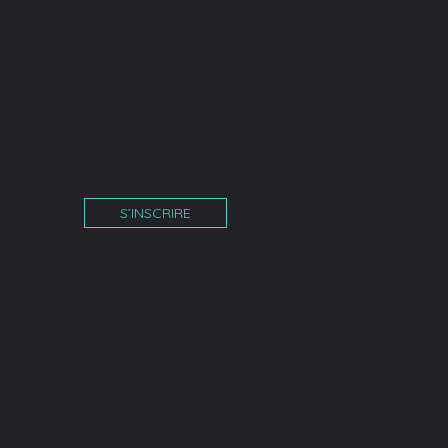
S’INSCRIRE
îne